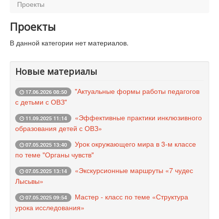
Работа с одаренными детьми
Проекты
Проектная деятельность
Проекты
Социально-воспитательная работа
В данной категории нет материалов.
Узкие специалисты
Новые материалы
Периодические издания
"Актуальные формы работы педагогов
Электронные ресурсы
17.06.2026 08:50
с детьми с ОВЗ"
Контакты
«Эффективные практики инклюзивного
11.09.2025 11:14
образования детей с ОВЗ»
Урок окружающего мира в 3-м классе
07.05.2025 13:40
по теме "Органы чувств"
«Экскурсионные маршруты «7 чудес
07.05.2025 13:14
Лысьвы»
Мастер - класс по теме «Структура
07.05.2025 09:54
урока исследования»