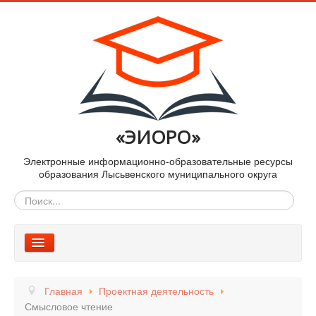
«ЭИОРО»
Электронные информационно-образовательные ресурсы
образования Лысьвенского муниципального округа
Искать...
Включить/
выключить
Новости
навигацию
Главная
Проектная деятельность
Методические материалы
Смысловое чтение