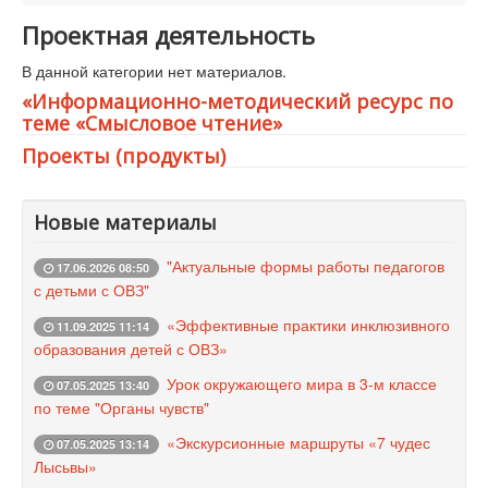
Работа с одаренными детьми
Проектная деятельность
Проектная деятельность
В данной категории нет материалов.
Социально-воспитательная работа
«Информационно-методический ресурс по
теме «Смысловое чтение»
Узкие специалисты
Проекты (продукты)
Периодические издания
Электронные ресурсы
Новые материалы
Контакты
"Актуальные формы работы педагогов
17.06.2026 08:50
с детьми с ОВЗ"
«Эффективные практики инклюзивного
11.09.2025 11:14
образования детей с ОВЗ»
Урок окружающего мира в 3-м классе
07.05.2025 13:40
по теме "Органы чувств"
«Экскурсионные маршруты «7 чудес
07.05.2025 13:14
Лысьвы»